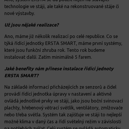
technologie ve stáji, ale také na rekonstruované stáje či
nové výstavby.
Už jsou nějaké realizace?
Ano, máme již několik realizací po celé republice. Co se
týká řídící jednotky ERSTA SMART, máme první systémy,
které jsou funkční zhruba rok. Tento rok budeme
instalovat další. Zatím minimálně 5 farem.
Jaké benefity nám přinese instalace řídící jednoty
ERSTA SMART?
Na základě informací přicházejících ze senzorů a čidel
provádí řídící jednotka úpravy v nastavení a aktivně
ovládá jednotlivé prvky ve stáji, jako jsou boční svinovací
plachty, hřebenový větrací světlík, ventilátory, zmlžovače
nebo třeba světla. Systém tak zajišťuje ve stáji to nejlepší
možné klima v daný čas a řídí světelný režim v závislosti
na potřebách zvířat. Celý systém se ovládá automaticky,