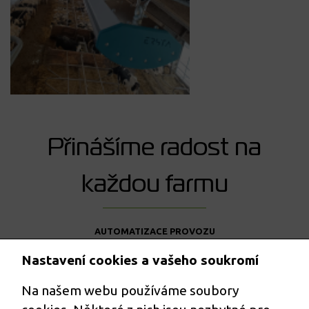
Přinášíme radost na
každou farmu
AUTOMATIZACE PROVOZU
PROJEKČNÍ ČINNOST
PŘÍPADOVÉ STUDIE
Nastavení cookies a vašeho soukromí
O NÁS
AGRO BLOG
Na našem webu používáme soubory
VOLNÉ POZICE