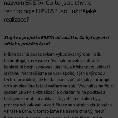
názvem ERSTA. Co to jsou chytré
technologie ERSTA? Jsou už nějaké
realizace?
Stojíte u projektu ERSTA od začátku. Co byl největší
oříšek v průběhu času?
Příběh začíná požadavkem vybudovat výrobní řadu
technologií, které jsme dříve nakupovali v zahraničí,
konkrétně boční svinovací plachty a hřebenovou větrací
štěrbinu. Nechtěli jsme se však spokojit jen s výrobou
těchto produktů, ale hledali jsme způsob, jak je propojit
do komplexního řešení welfare ve stáji. Vyvinuli jsme řídicí
systém ERSTA s vizualizací a ovládáním na počítači a
testujeme i mobilní aplikaci. Největším úskalím byly
procesy schvalování a certifikace ve státních zkušebnách
v Praze a Brně. V tomto jsme na našem trhu výjimeční.
Běžně se používá jen protokol o shodě. Můžeme tedy